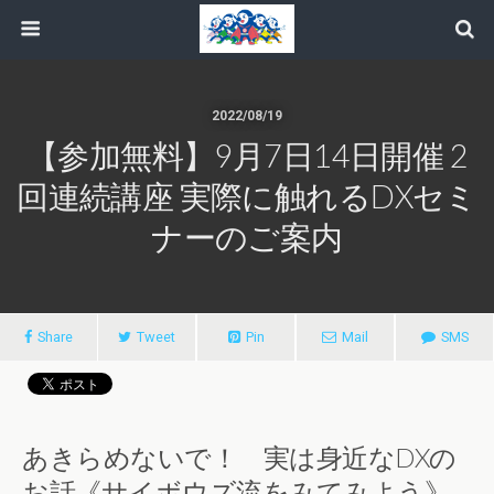
2022/08/19
【参加無料】9月7日14日開催 2
回連続講座 実際に触れるDXセミ
ナーのご案内
Share
Tweet
Pin
Mail
SMS
あきらめないで！ 実は身近なDXの
お話《サイボウズ流をみてみよう》