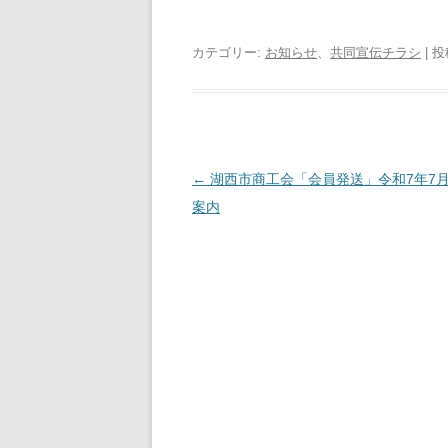
カテゴリー:
お知らせ
、
共同宣伝チラシ
| 
投
←
湖西市商工会「会員発送」令和7年7
稿
案内
ナ
ビ
ゲ
ー
シ
ョ
ン