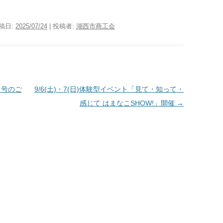
投稿日:
2025/07/24
|
投稿者:
湖西市商工会
月号のご
9/6(土)・7(日)体験型イベント「見て・知って・
感じて はまなこSHOW!」開催
→