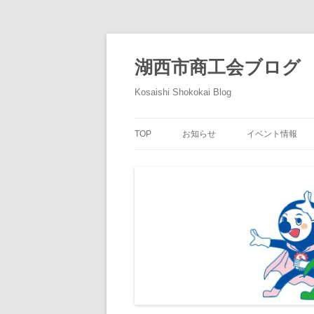
コ
ン
テ
湖西市商工会ブログ
ン
ツ
へ
Kosaishi Shokokai Blog
ス
キ
ッ
プ
TOP
お知らせ
イベント情報