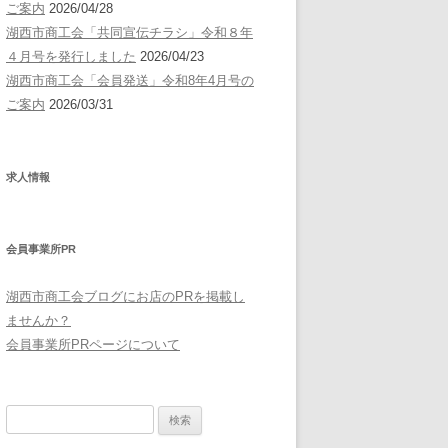
ご案内
2026/04/28
湖西市商工会「共同宣伝チラシ」令和８年
４月号を発行しました
2026/04/23
湖西市商工会「会員発送」令和8年4月号の
ご案内
2026/03/31
求人情報
会員事業所PR
湖西市商工会ブログにお店のPRを掲載し
ませんか？
会員事業所PRページについて
検
索: