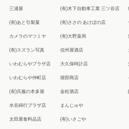
三浦屋
(有)木下自動車工業 三ツ谷店
(有)あと引製菓
(有)ささの あけぼの店
カメラのマツミヤ
(有)大野薬局
(有)スズラン写真
信州屋酒店
いわむらやプラザ店
大久保時計店
いわむらや仲町店
堀部商店
(有)呉服の本多屋
金松酒店
水谷綿行プラザ店
まんじゅや
太田屋食料品店
(有)いさごや