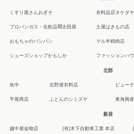
くすり屋さんおぎそ
衣料品店タケダ
プロパンガス・化粧品
太田屋
土屋はきもの店
おもちゃのバンバン
マル半精肉店
シューズショップかもしか
ファッションハ
北部
魚中
吉野屋衣料店
ビュー
平尾商店
ふとんのシミズヤ
東海興産
新居
越中屋金物店
(有)木下自動車工業 本店