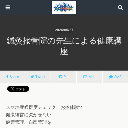
2024/05/27
鍼灸接骨院の先生による健康講
座
Share
Tweet
Pin
Mail
SMS
スマホ症候群度チェック、お灸体験で
健康経営に欠かせない
健康管理、自己管理を