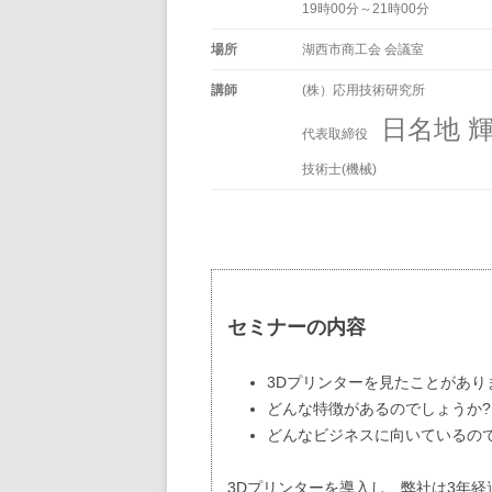
19時00分～21時00分
場所
湖西市商工会 会議室
講師
(株）応用技術研究所
日名地 
代表取締役
技術士(機械)
セミナーの内容
3Dプリンターを見たことがあり
どんな特徴があるのでしょうか?
どんなビジネスに向いているの
3Dプリンターを導入し、弊社は3年経