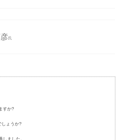
輝彦
氏
ますか?
でしょうか?
過しました。