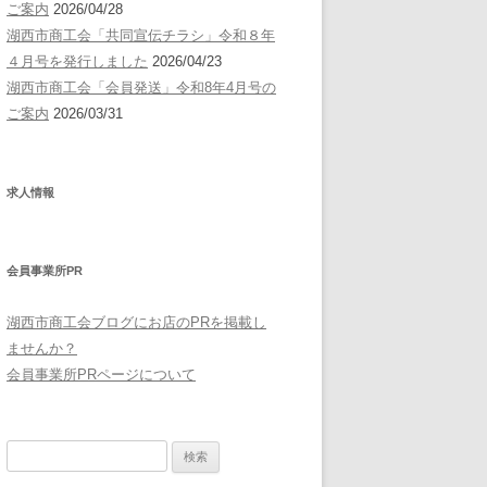
ご案内
2026/04/28
湖西市商工会「共同宣伝チラシ」令和８年
４月号を発行しました
2026/04/23
湖西市商工会「会員発送」令和8年4月号の
ご案内
2026/03/31
求人情報
会員事業所PR
湖西市商工会ブログにお店のPRを掲載し
ませんか？
会員事業所PRページについて
検
索: