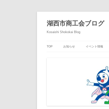
コ
ン
テ
湖西市商工会ブログ
ン
ツ
へ
Kosaishi Shokokai Blog
ス
キ
ッ
プ
TOP
お知らせ
イベント情報