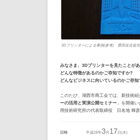
3Dプリンターによる事例(参考) 豊田佐吉翁生誕
みなさま、3Dプリンターを見たことがあ
どんな特徴があるのかご存知ですか?
どんなビジネスに向いているのかご存知
このたび、湖西市商工会では、新技術紹
ーの活用と実演公開セミナー
」を開催い
用技術研究所の代表取締役 日名地 輝
3
17
日時
平成28年
月
日(木)