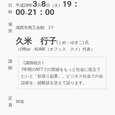
3
8
19：
日
平成28年
月
日（火）
00
21：00
時
~
場
湖西市商工会館 2Ｆ
所
久米 行子
(くめ・ゆきこ) 氏
（Office KUME（オフィス クメ）代表）
講
《講師紹介》
師
7年間のNTTでの実績をもっと社会に役立て
たいと「欲張り起業」。ビジネス社会での会
話術を、経験談を交えて語ります。
定
30名
員