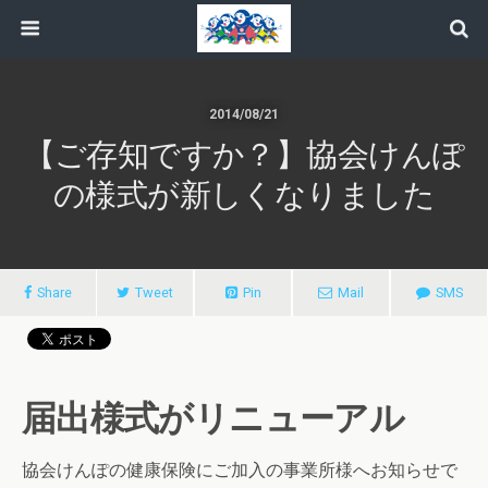
2014/08/21
【ご存知ですか？】協会けんぽ
の様式が新しくなりました
Share
Tweet
Pin
Mail
SMS
届出様式がリニューアル
協会けんぽの健康保険にご加入の事業所様へお知らせで