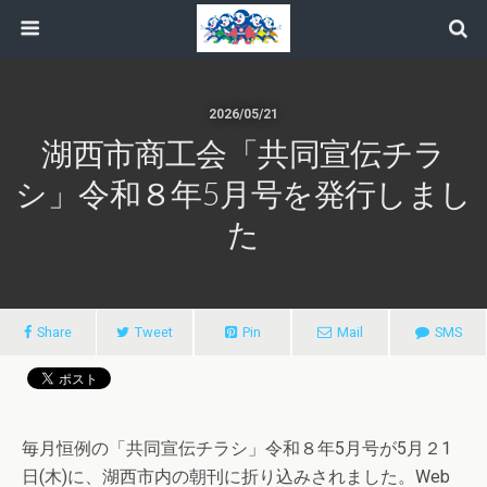
2026/05/21
湖西市商工会「共同宣伝チラ
シ」令和８年5月号を発行しまし
た
Share
Tweet
Pin
Mail
SMS
毎月恒例の「共同宣伝チラシ」令和８年5月号が5月２1
日(木)に、湖西市内の朝刊に折り込みされました。Web