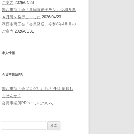
ご案内
2026/04/28
湖西市商工会「共同宣伝チラシ」令和８年
４月号を発行しました
2026/04/23
湖西市商工会「会員発送」令和8年4月号の
ご案内
2026/03/31
求人情報
会員事業所PR
湖西市商工会ブログにお店のPRを掲載し
ませんか？
会員事業所PRページについて
検
索: