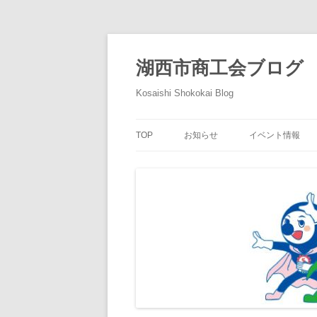
コ
ン
テ
湖西市商工会ブログ
ン
ツ
へ
Kosaishi Shokokai Blog
ス
キ
ッ
プ
TOP
お知らせ
イベント情報