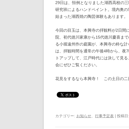
29日は、恒例となりました湖西高校の
研究班によるハンドペイント。境内奥の
始まった湖西焼の陶芸体験もあります。
今回の目玉は、本興寺の拝観料が2日間
院、初代徳川家康から15代徳川慶喜ま
る小堀遠州作の庭園が、本興寺の粋な計
は、拝観時間を通常の午後4時から、夜
トアップして、江戸時代には決して見る
会にぜひご覧ください。
花見をするなら本興寺！ この土日の二
カテゴリー:
お知らせ
、
行事予定表
| 投稿日