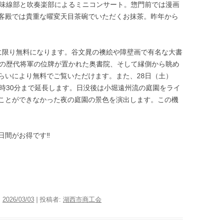
三味線部と吹奏楽部によるミニコンサート。惣門前では漫画
客殿では貴重な曜変天目茶碗でいただくお抹茶。昨年から
に限り無料になります。谷文晁の襖絵や障壁画で有名な大書
での歴代将軍の位牌が置かれた奥書院、そして縁側から眺め
らいにより無料でご覧いただけます。また、28日（土）
7時30分まで延長します。日没後は小堀遠州流の庭園をライ
ことができなかった夜の庭園の景色を演出します。この機
日間がお得です‼
:
2026/03/03
|
投稿者:
湖西市商工会