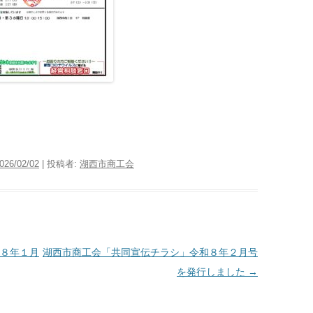
026/02/02
|
投稿者:
湖西市商工会
８年１月
湖西市商工会「共同宣伝チラシ」令和８年２月号
を発行しました
→