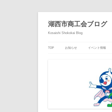
コ
ン
テ
湖西市商工会ブログ
ン
ツ
へ
Kosaishi Shokokai Blog
ス
キ
ッ
プ
TOP
お知らせ
イベント情報