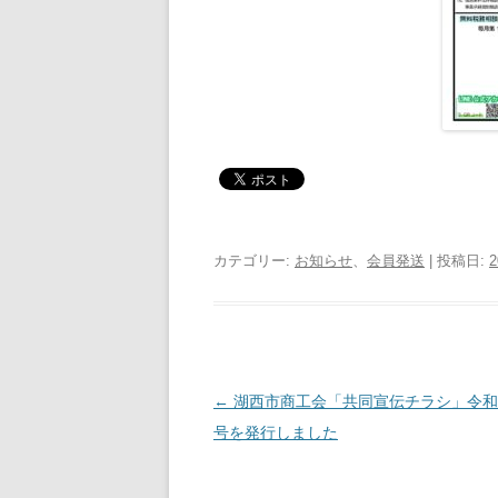
カテゴリー:
お知らせ
、
会員発送
| 投稿日:
2
投
←
湖西市商工会「共同宣伝チラシ」令和
稿
号を発行しました
ナ
ビ