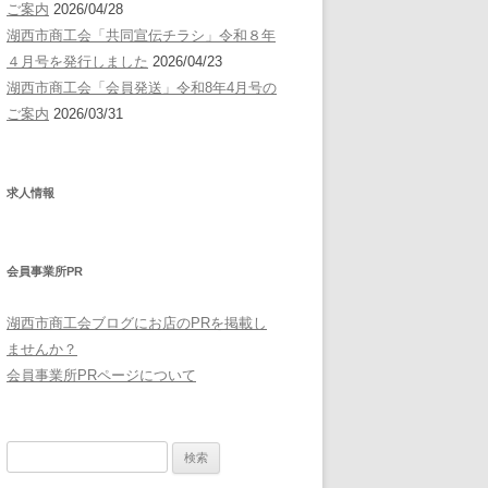
ご案内
2026/04/28
湖西市商工会「共同宣伝チラシ」令和８年
４月号を発行しました
2026/04/23
湖西市商工会「会員発送」令和8年4月号の
ご案内
2026/03/31
求人情報
会員事業所PR
湖西市商工会ブログにお店のPRを掲載し
ませんか？
会員事業所PRページについて
検
索: