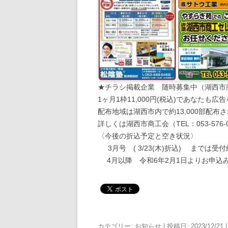
★チラシ掲載企業 随時募集中（湖西市
1ヶ月1枠11,000円(税込)であなたも
配布地域は湖西市内で約13,000部配布
詳しくは湖西市商工会（TEL：053-57
〈今後の折込予定と空き状況〉
3月号 ( 3/23(木)折込) までは
4月以降 令和6年2月1日よりお申込
カテゴリー:
お知らせ
| 投稿日:
2023/12/21