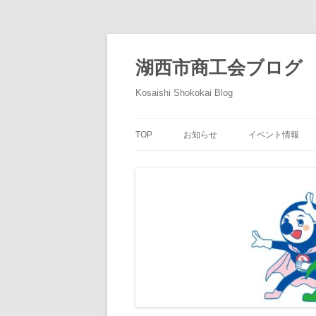
コ
ン
テ
湖西市商工会ブログ
ン
ツ
へ
Kosaishi Shokokai Blog
ス
キ
ッ
プ
TOP
お知らせ
イベント情報