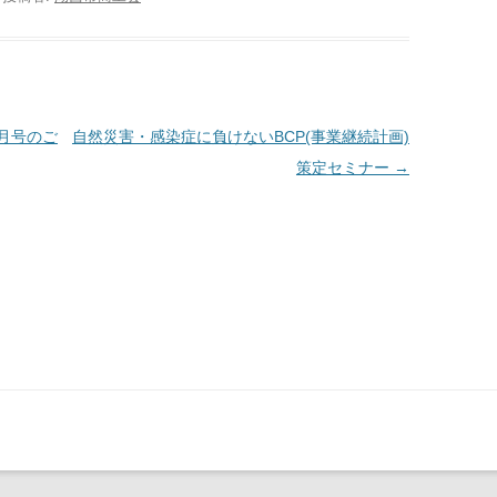
月号のご
自然災害・感染症に負けないBCP(事業継続計画)
策定セミナー
→