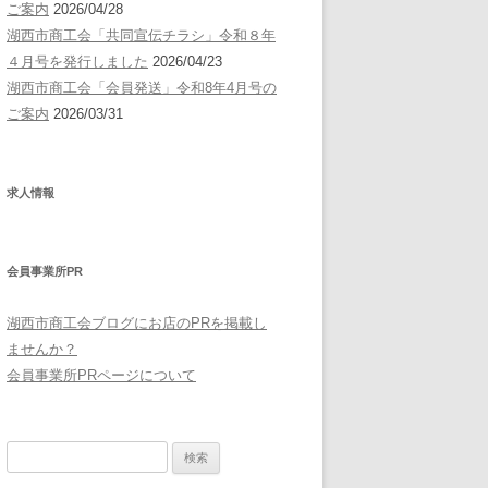
ご案内
2026/04/28
湖西市商工会「共同宣伝チラシ」令和８年
４月号を発行しました
2026/04/23
湖西市商工会「会員発送」令和8年4月号の
ご案内
2026/03/31
求人情報
会員事業所PR
湖西市商工会ブログにお店のPRを掲載し
ませんか？
会員事業所PRページについて
検
索: