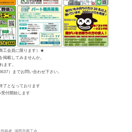
商工会員に限ります）★
広告を掲載してみませんか。
されます。
6-0637）までお問い合わせ下さい。
受付終了となっております
み受付開始します
|
投稿者:
湖西市商工会