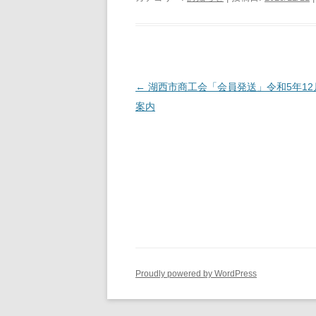
投
←
湖西市商工会「会員発送」令和5年12
稿
案内
ナ
ビ
ゲ
ー
シ
ョ
ン
Proudly powered by WordPress