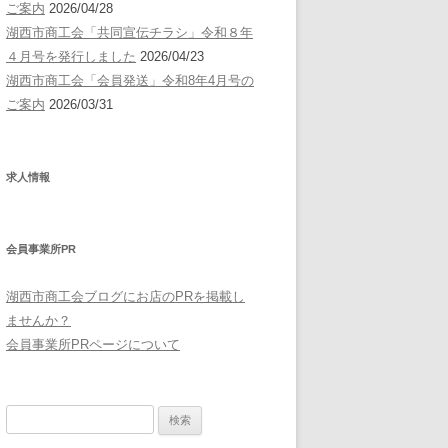
ご案内
2026/04/28
湖西市商工会「共同宣伝チラシ」令和８年
４月号を発行しました
2026/04/23
湖西市商工会「会員発送」令和8年4月号の
ご案内
2026/03/31
求人情報
会員事業所PR
湖西市商工会ブログにお店のPRを掲載し
ませんか？
会員事業所PRページについて
検
索: