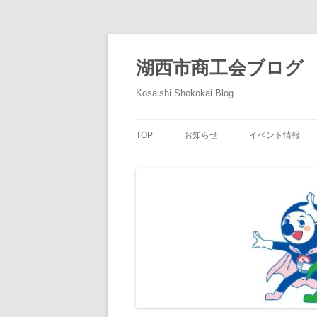
コ
ン
テ
湖西市商工会ブログ
ン
ツ
へ
Kosaishi Shokokai Blog
ス
キ
ッ
プ
TOP
お知らせ
イベント情報