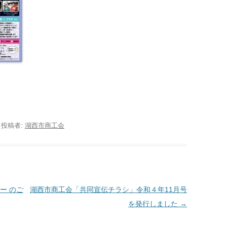
|
投稿者:
湖西市商工会
ー のご
湖西市商工会「共同宣伝チラシ」令和４年11月号
を発行しました
→