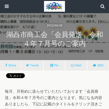
2022/06/30
湖西市商工会「会員発送」令和
４年７月号のご案内
Share
Tweet
Pin
Mail
SMS
毎月、月初めに送らせていただいております「会員発
送」令和４年７月号のご案内となります。気になる内容
ありましたら、下記に記載のタイトルをクリック頂きご