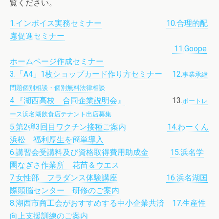
覧ください。
1.インボイス実務セミナー
10.合理的配
慮促進セミナー
11.Goope
ホームページ作成セミナー
3.「A4」1枚ショップカード作り方セミナー
12.
事業承継
問題個別相談・個別無料法律相談
4.『湖西高校 合同企業説明会』
13.
ボートレ
ース浜名湖飲食店テナント出店募集
5.第2弾3回目ワクチン接種ご案内
14.わーくん
浜松 福利厚生を簡単導入
6.講習会受講料及び資格取得費用助成金
15.浜名学
園なぎさ作業所 花苗＆ウエス
7.女性部 フラダンス体験講座
16.浜名湖国
際頭脳センター 研修のご案内
8.湖西市商工会がおすすめする中小企業共済
17.生産性
向上支援訓練のご案内