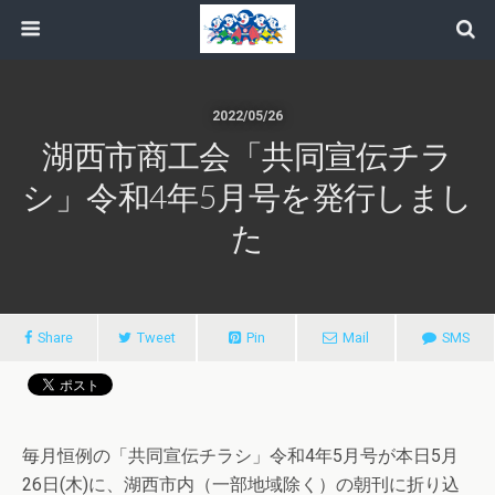
2022/05/26
湖西市商工会「共同宣伝チラ
シ」令和4年5月号を発行しまし
た
Share
Tweet
Pin
Mail
SMS
毎月恒例の「共同宣伝チラシ」令和4年5月号が本日5月
26日(木)に、湖西市内（一部地域除く）の朝刊に折り込