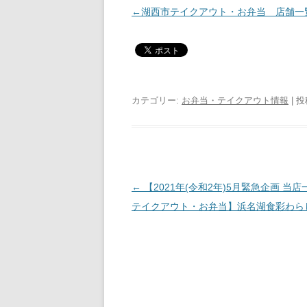
←湖西市テイクアウト・お弁当 店舗一
カテゴリー:
お弁当・テイクアウト情報
| 
投
←
【2021年(令和2年)5月緊急企画 当
稿
テイクアウト・お弁当】浜名湖食彩わら
ナ
ビ
ゲ
ー
シ