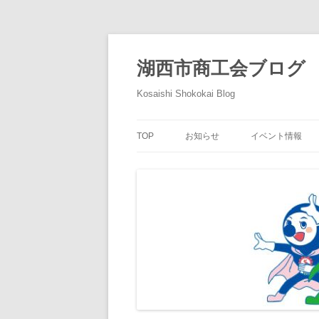
コ
ン
テ
湖西市商工会ブログ
ン
ツ
へ
Kosaishi Shokokai Blog
ス
キ
ッ
プ
TOP
お知らせ
イベント情報