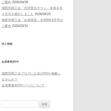
ご案内
2026/04/28
湖西市商工会「共同宣伝チラシ」令和８年
４月号を発行しました
2026/04/23
湖西市商工会「会員発送」令和8年4月号の
ご案内
2026/03/31
求人情報
会員事業所PR
湖西市商工会ブログにお店のPRを掲載し
ませんか？
会員事業所PRページについて
検
索: