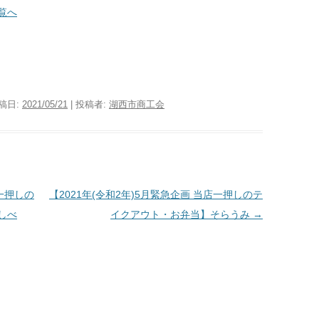
覧へ
投稿日:
2021/05/21
|
投稿者:
湖西市商工会
店一押しの
【2021年(令和2年)5月緊急企画 当店一押しのテ
しべ
イクアウト・お弁当】そらうみ
→