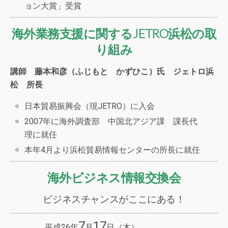
ョン大賞」受賞
海外業務支援に関するJETRO浜松の取
り組み
講師
藤本和彦（ふじもと かずひこ）氏 ジェトロ浜
松 所長
日本貿易振興会（現JETRO）に入会
2007年に海外調査部 中国北アジア課 課長代
理に就任
本年4月より浜松貿易情報センターの所長に就任
海外ビジネス情報交換会
ビジネスチャンスがここにある！
7
17
平成26年
月
日（木）