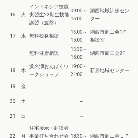
インドネシア技能
09:00～
湖西地域訓練セン
16
火
実習生22期生技能
16:00
ター
講習（旋盤）
13:00～
湖西市商工会1Ｆ
17
水
無料税務相談
15:00
相談室
13:30～
無料健康相談
湖西市商工会2F
15:00
浜名湖おんぱくワ
19:00～
18
木
新居地域センター
ークショップ
21:00
19
金
20
土
～
21
日
～
住宅展示・商談会
22
月
事業打ち合わせ会
18:30～
湖西市商工会１Ｆ