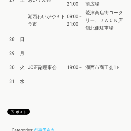
27
土
おいでん祭
21:00
前広場
鷲津商店街ロータ
湖西わいがやＫト
08:00～
リー、ＪＡＣＫ店
ラ市
21:00
舗北側駐車場
28
日
29
月
30
火
JC正副理事会
19:00～
湖西市商工会1Ｆ
31
水
Categories:
行事予定表