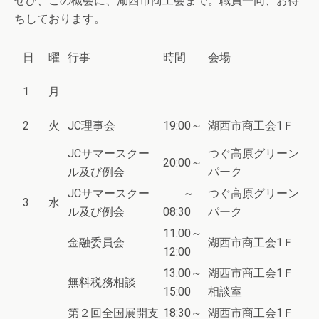
ぜひ、この機会に、湖西市商工会まで。職員一同、お待
ちしております。
日
曜
行事
時間
会場
1
月
2
火
JC理事会
19:00～
湖西市商工会1Ｆ
JCサマースクー
つぐ高原グリーン
20:00～
ル及び例会
パーク
JCサマースクー
～
つぐ高原グリーン
3
水
ル及び例会
08:30
パーク
11:00～
金融委員会
湖西市商工会1Ｆ
12:00
13:00～
湖西市商工会1Ｆ
無料税務相談
15:00
相談室
第２回全国展開支
18:30～
湖西市商工会1Ｆ