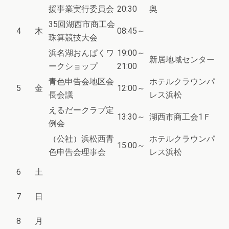
援事業実行委員会
20:30
奥
35回湖西市商工会
4
木
08:45～
珠算競技大会
浜名湖おんぱくワ
19:00～
新居地域センター
ークショップ
21:00
青色申告会地区会
ホテルクラウンパ
5
金
12:00～
長会議
レス浜松
えるだークラブ定
13:30～
湖西市商工会1Ｆ
例会
（公社）浜松西青
ホテルクラウンパ
15:00～
色申告会理事会
レス浜松
6
土
7
日
8
月