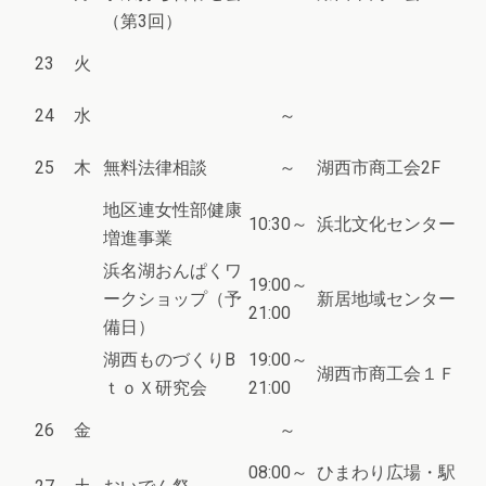
（第3回）
23
火
24
水
～
25
木
無料法律相談
～
湖西市商工会2F
地区連女性部健康
10:30～
浜北文化センター
増進事業
浜名湖おんぱくワ
19:00～
ークショップ（予
新居地域センター
21:00
備日）
湖西ものづくりB
19:00～
湖西市商工会１Ｆ
ｔｏＸ研究会
21:00
26
金
～
08:00～
ひまわり広場・駅